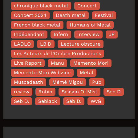
chronique black metal
Concert
Concert 2024
Death metal
Festival
French black metal
Humans of Metal
Indépendant
Infern
Interview
JP
LADLO
LB D
Lecture obscure
Les Acteurs de l'Ombre Productions
Live Report
Manu
Memento Mori
Memento Mori Webzine
Metal
Muscadeath
Mémé Migou
Pub
review
Robin
Season Of Mist
Seb D
Seb D.
Seblack
Séb D.
WvG