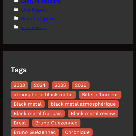
Lecture obscure
Live Report
Sans catégorie
video react
Tags
2023
2024
2025
2026
atmospheric black metal
Billet d'humeur
Black metal
black metal atmosphérique
Black metal français
Black metal review
Brest
Bruno Guezennec
Bruno Guézennec
Chronique