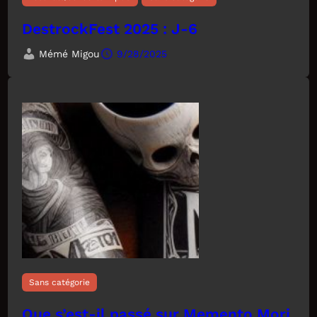
DestrockFest 2025 : J-6
Mémé Migou
9/28/2025
Sans catégorie
Que s’est-il passé sur Memento Mori