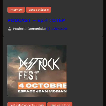
Interview
Sans catégorie
PODCAST – Ep.4 : OTEP
Pouletto Demoniako
2/15/2026
Festivals/concerts – pub
Sans catégorie