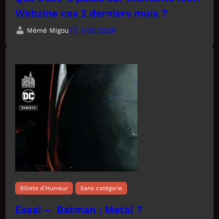
Webzine ces 2 derniers mois ?
Mémé Migou
6/30/2025
Billets d’Humeur
Sans catégorie
Essai – Batman : Metal ?