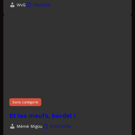
WvG
1/5/2025
Sans catégorie
Et les meufs, bordel !
Mémé Migou
3/24/2024