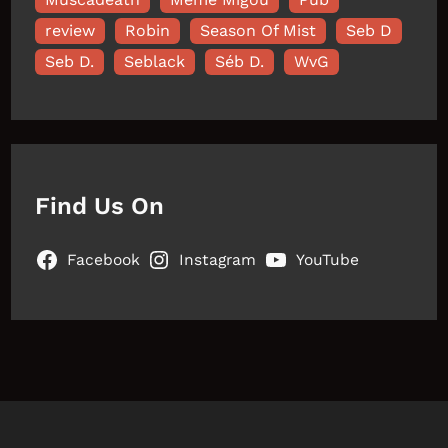
review
Robin
Season Of Mist
Seb D
Seb D.
Seblack
Séb D.
WvG
Find Us On
Facebook
Instagram
YouTube