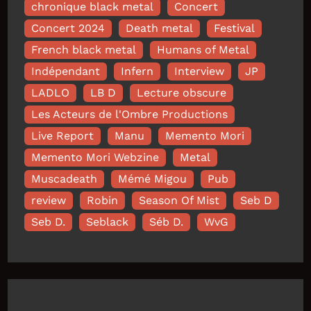
chronique black metal
Concert
Concert 2024
Death metal
Festival
French black metal
Humans of Metal
Indépendant
Infern
Interview
JP
LADLO
LB D
Lecture obscure
Les Acteurs de l'Ombre Productions
Live Report
Manu
Memento Mori
Memento Mori Webzine
Metal
Muscadeath
Mémé Migou
Pub
review
Robin
Season Of Mist
Seb D
Seb D.
Seblack
Séb D.
WvG