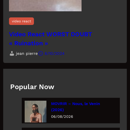
video react
Video React WORST DOUBT
« Ruination »
jean pierre
6/10/2024
Popular Now
MOVRIR – Nous, le Venin
(2026)
06/08/2026