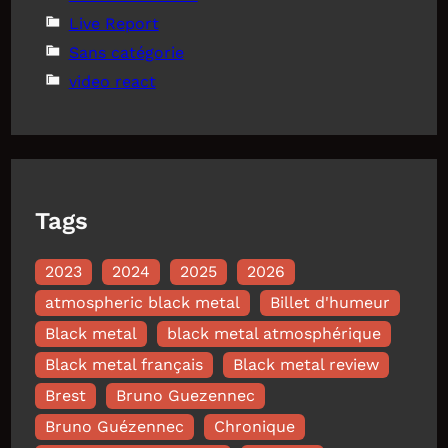
Live Report
Sans catégorie
video react
Tags
2023
2024
2025
2026
atmospheric black metal
Billet d'humeur
Black metal
black metal atmosphérique
Black metal français
Black metal review
Brest
Bruno Guezennec
Bruno Guézennec
Chronique