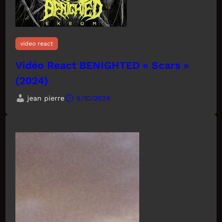
video react
Vidéo React BENIGHTED « Scars »
(2024)
jean pierre
6/10/2024