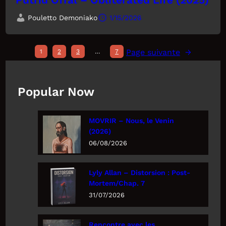
Pouletto Demoniako
1/15/2026
Page suivante
→
1
2
3
…
7
Popular Now
MOVRIR – Nous, le Venin
(2026)
06/08/2026
Lyly Allan – Distorsion : Post-
Mortem/Chap. 7
31/07/2026
Rencontre avec les