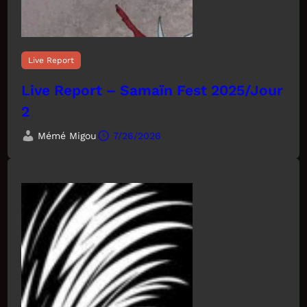
Live Report
Live Report – Samaïn Fest 2025/Jour
2
Mémé Migou
7/26/2026