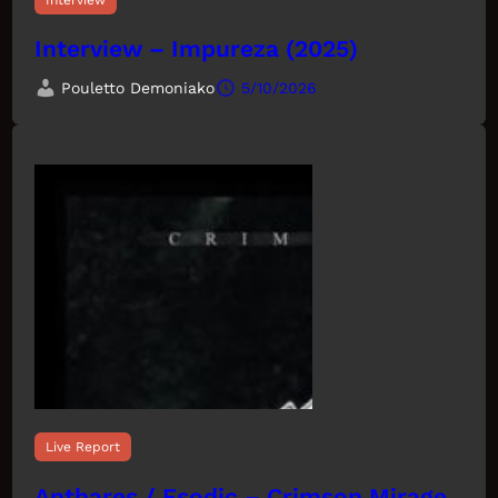
Interview – Impureza (2025)
Pouletto Demoniako
5/10/2026
Live Report
Anthares / Esodic – Crimson Mirage