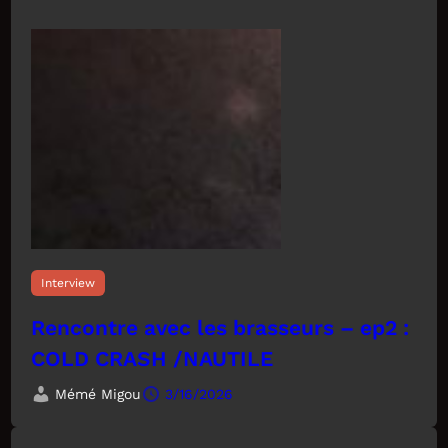
Interview
Rencontre avec les brasseurs – ep2 :
COLD CRASH /NAUTILE
Mémé Migou
3/16/2026