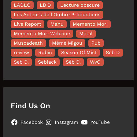
LADLO
LB D
Lecture obscure
Les Acteurs de l'Ombre Productions
Live Report
Manu
Memento Mori
Memento Mori Webzine
Metal
Muscadeath
Mémé Migou
Pub
review
Robin
Season Of Mist
Seb D
Seb D.
Seblack
Séb D.
WvG
Find Us On
Facebook
Instagram
YouTube