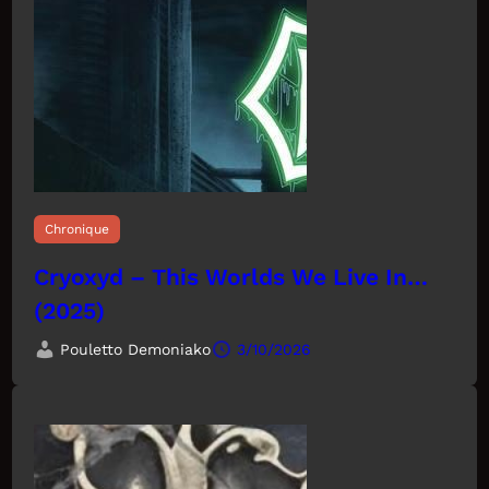
Chronique
Cryoxyd – This Worlds We Live In…
(2025)
Pouletto Demoniako
3/10/2026