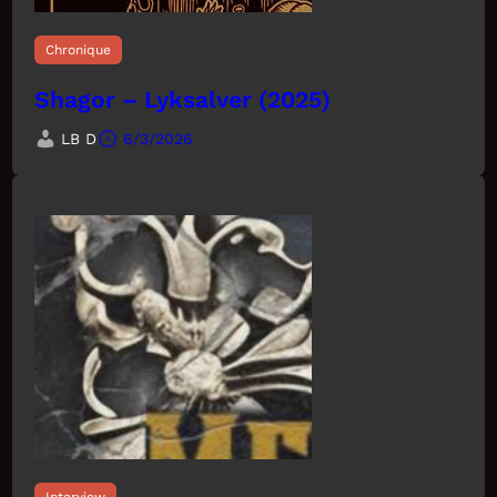
Chronique
Shagor – Lyksalver (2025)
LB D
6/3/2026
Interview