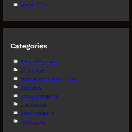
janvier 2024
Categories
Billets d'Humeur
Chronique
Festivals/concerts – pub
Interview
Lecture obscure
Live Report
Sans catégorie
video react