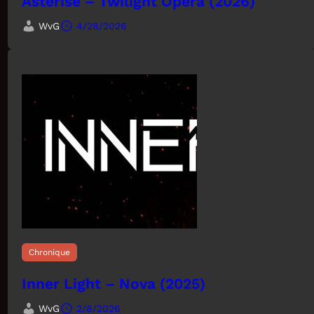
Asterise – Twilight Opera (2026)
WvG
4/28/2026
Chronique
Inner Light – Nova (2025)
WvG
2/8/2026