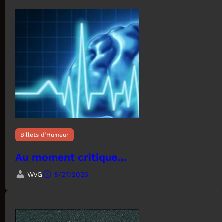
Billets d’Humeur
Au moment critique…
WvG
8/27/2025