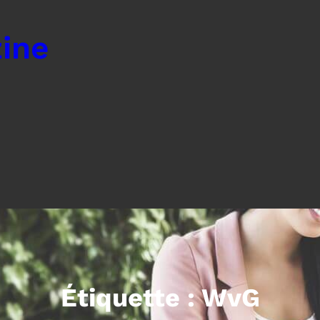
ine
Étiquette :
WvG