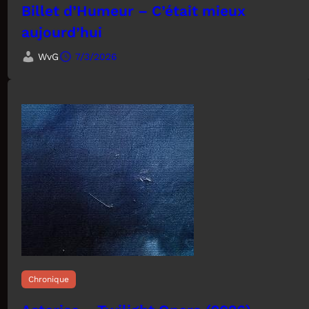
Billet d’Humeur – C’était mieux
aujourd’hui
WvG
7/3/2026
Chronique