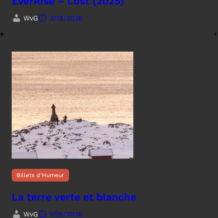
EverRise – Lost (2025)
WvG
3/18/2026
Billets d’Humeur
La terre verte et blanche
WvG
1/26/2026