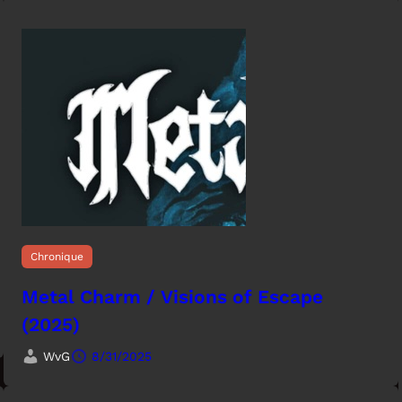
Chronique
Metal Charm / Visions of Escape
(2025)
WvG
8/31/2025