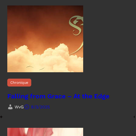
Chronique
Falling from Grace – At the Edge
WvG
8/3/2025