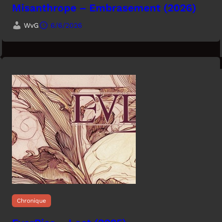
Misanthrope – Embrasement (2026)
WvG
6/6/2026
Chronique