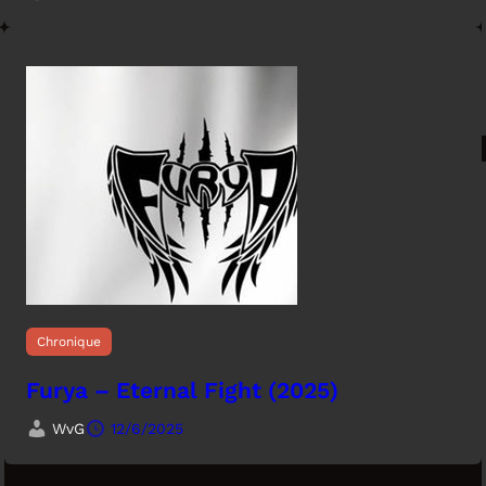
Chronique
Furya – Eternal Fight (2025)
WvG
12/6/2025