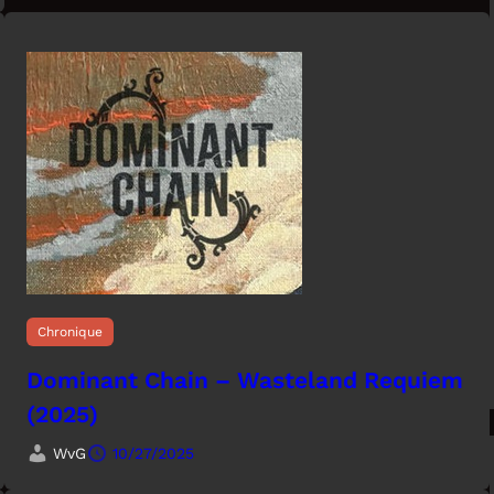
Chronique
Dominant Chain – Wasteland Requiem
(2025)
WvG
10/27/2025