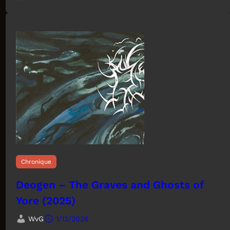
Chronique
Deogen – The Graves and Ghosts of
Yore (2025)
WvG
1/12/2026