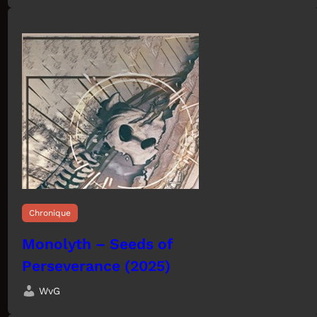
Chronique
Monolyth – Seeds of
Perseverance (2025)
WvG