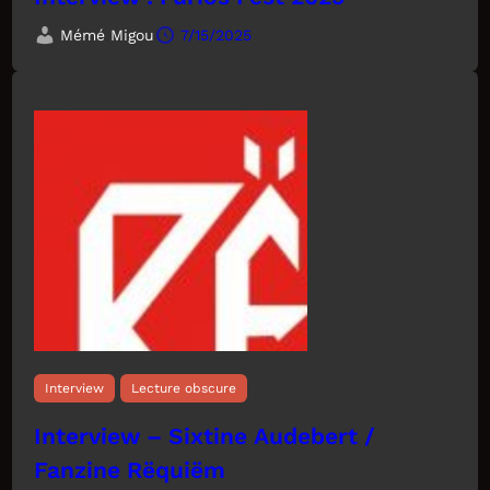
Mémé Migou
7/15/2025
Interview
Lecture obscure
Interview – Sixtine Audebert /
Fanzine Rëquiëm