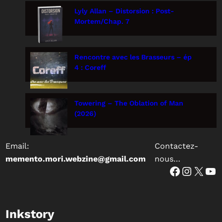
Lyly Allan – Distorsion : Post-
Mortem/Chap. 7
Rencontre avec les Brasseurs – ép
4 : Coreff
Towering – The Oblation of Man
(2026)
Email:
Contactez-
memento.mori.webzine@gmail.com
nous…
Facebook
Instagram
X
YouTube
Inkstory