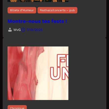
Billets d’Humeur
Festivals/concerts – pub
Montre-nous tes fests !
WvG
7/19/2025
Chronique