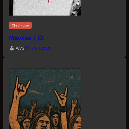
Chronique
Mawiza / Ül
WvG
7/20/2025