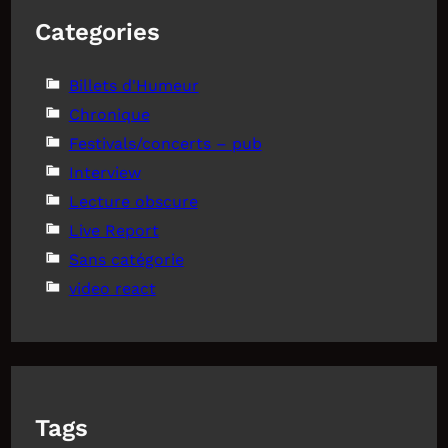
Categories
Billets d'Humeur
Chronique
Festivals/concerts – pub
Interview
Lecture obscure
Live Report
Sans catégorie
video react
Tags