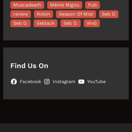
Muscadeath
Mémé Migou
Pub
review
Robin
Season Of Mist
Seb D
Seb D.
Seblack
Séb D.
WvG
Find Us On
Facebook
Instagram
YouTube