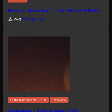
Fractal Universe – The Great Filters
WvG
7/16/2025
Festivals/concerts – pub
Interview
Interview : Furios Fest 2025