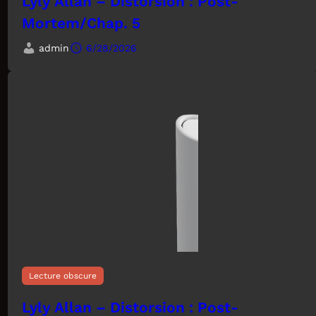
Lyly Allan – Distorsion : Post-
Mortem/Chap. 5
admin
6/28/2026
Lecture obscure
Lyly Allan – Distorsion : Post-