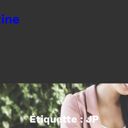
ine
Étiquette :
JP