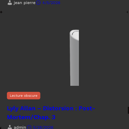
jean pierre
4/5/2026
Lecture obscure
Lyly Allan – Distorsion : Post-
Mortem/Chap. 3
admin
5/28/2026