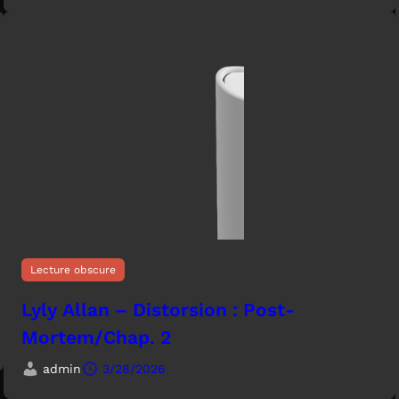
Lecture obscure
Lyly Allan – Distorsion : Post-
Mortem/Chap. 2
admin
3/28/2026