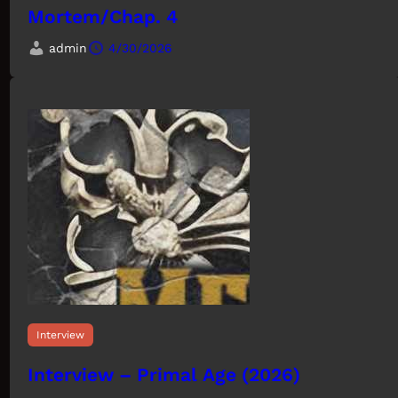
Mortem/Chap. 4
admin
4/30/2026
Interview
Interview – Primal Age (2026)