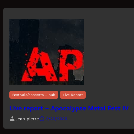
Festivals/concerts – pub
Live Report
Live report – Apocalypse Metal Fest IV
jean pierre
3/26/2026