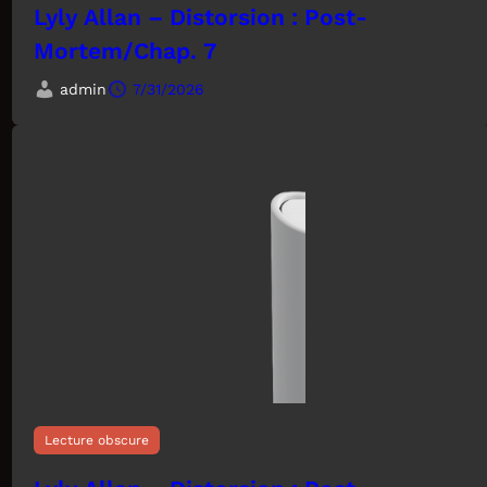
Lyly Allan – Distorsion : Post-
Mortem/Chap. 7
admin
7/31/2026
Lecture obscure