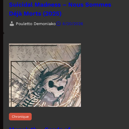
Suicidal Madness – Nous Sommes
Déjà Morts (2025)
Pouletto Demoniako
6/20/2026
Chronique