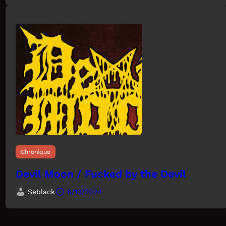
Chronique
Devil Moon / Fucked by the Devil
Seblack
6/10/2024