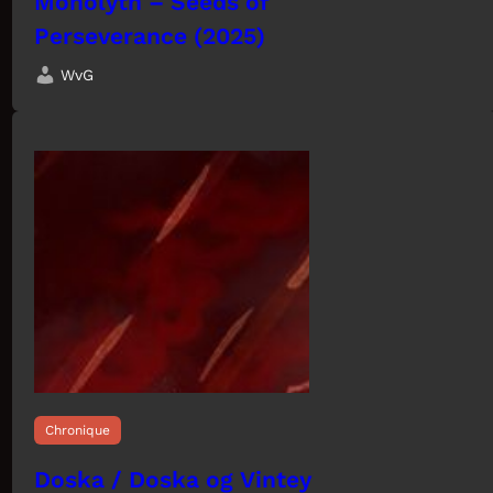
Monolyth – Seeds of
Perseverance (2025)
WvG
Chronique
Doska / Doska og Vintey