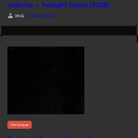
Asterise – Twilight Opera (2026)
WvG
4/28/2026
Chronique