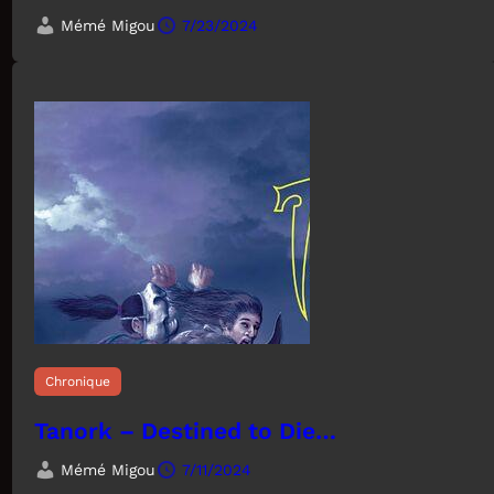
Mémé Migou
7/23/2024
Chronique
Tanork – Destined to Die…
Mémé Migou
7/11/2024