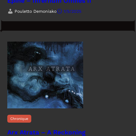
Epine – Infernum Omnes II
Pouletto Demoniako
1/5/2025
Chronique
Arx Atrata – A Reckoning