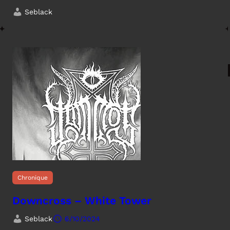
Seblack
Chronique
Downcross – White Tower
Seblack
6/10/2024