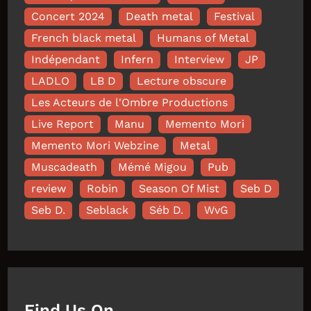
Concert 2024
Death metal
Festival
French black metal
Humans of Metal
Indépendant
Infern
Interview
JP
LADLO
LB D
Lecture obscure
Les Acteurs de l'Ombre Productions
Live Report
Manu
Memento Mori
Memento Mori Webzine
Metal
Muscadeath
Mémé Migou
Pub
review
Robin
Season Of Mist
Seb D
Seb D.
Seblack
Séb D.
WvG
Find Us On