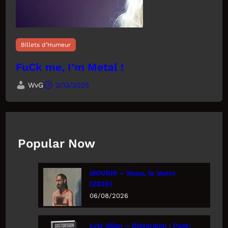
Billets d’Humeur
FuCk me, I’m Metal !
WvG
2/13/2025
Popular Now
MOVRIR – Nous, le Venin
(2026)
06/08/2026
Lyly Allan – Distorsion : Post-