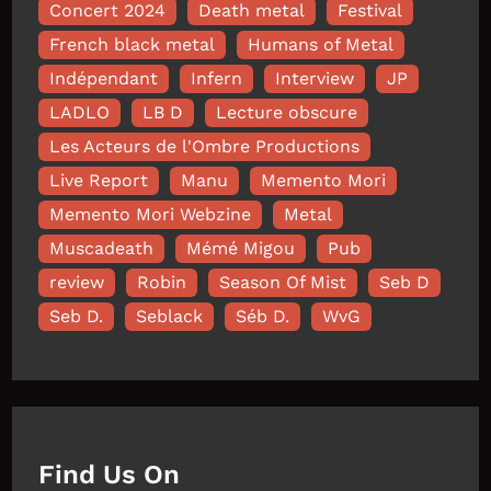
Concert 2024
Death metal
Festival
French black metal
Humans of Metal
Indépendant
Infern
Interview
JP
LADLO
LB D
Lecture obscure
Les Acteurs de l'Ombre Productions
Live Report
Manu
Memento Mori
Memento Mori Webzine
Metal
Muscadeath
Mémé Migou
Pub
review
Robin
Season Of Mist
Seb D
Seb D.
Seblack
Séb D.
WvG
Find Us On