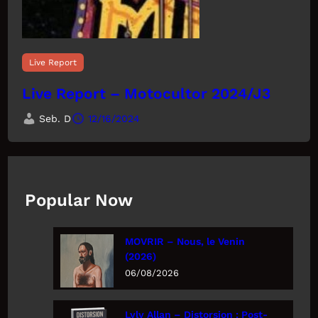
Live Report
Live Report – Motocultor 2024/J3
Seb. D
12/16/2024
Popular Now
MOVRIR – Nous, le Venin
(2026)
06/08/2026
Lyly Allan – Distorsion : Post-