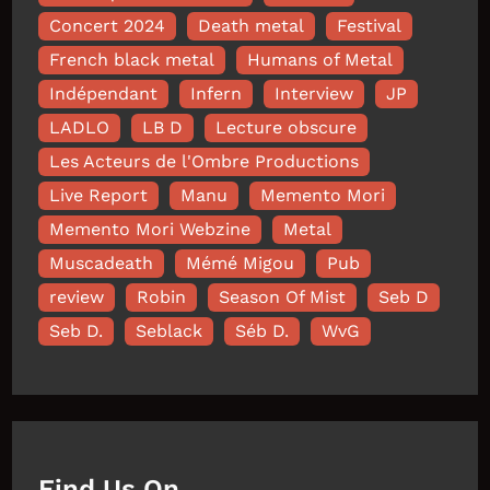
Concert 2024
Death metal
Festival
French black metal
Humans of Metal
Indépendant
Infern
Interview
JP
LADLO
LB D
Lecture obscure
Les Acteurs de l'Ombre Productions
Live Report
Manu
Memento Mori
Memento Mori Webzine
Metal
Muscadeath
Mémé Migou
Pub
review
Robin
Season Of Mist
Seb D
Seb D.
Seblack
Séb D.
WvG
Find Us On