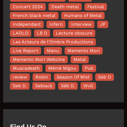
Concert 2024
Death metal
Festival
French black metal
Humans of Metal
Indépendant
Infern
Interview
JP
LADLO
LB D
Lecture obscure
Les Acteurs de l'Ombre Productions
Live Report
Manu
Memento Mori
Memento Mori Webzine
Metal
Muscadeath
Mémé Migou
Pub
review
Robin
Season Of Mist
Seb D
Seb D.
Seblack
Séb D.
WvG
Find Us On