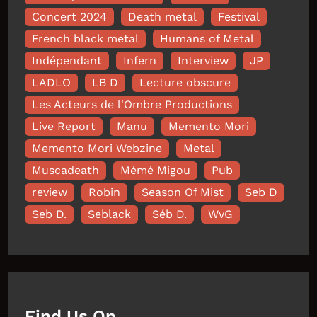
Concert 2024
Death metal
Festival
French black metal
Humans of Metal
Indépendant
Infern
Interview
JP
LADLO
LB D
Lecture obscure
Les Acteurs de l'Ombre Productions
Live Report
Manu
Memento Mori
Memento Mori Webzine
Metal
Muscadeath
Mémé Migou
Pub
review
Robin
Season Of Mist
Seb D
Seb D.
Seblack
Séb D.
WvG
Find Us On