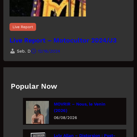
Live Report
Live Report – Motocultor 2024/J3
Seb. D
12/16/2024
Popular Now
MOVRIR – Nous, le Venin
(2026)
06/08/2026
Lyly Allan – Distorsion : Post-