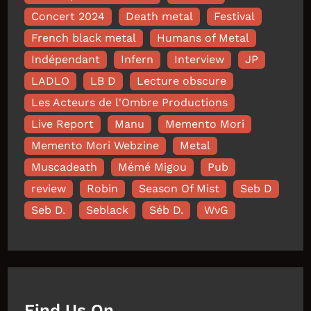
Concert 2024
Death metal
Festival
French black metal
Humans of Metal
Indépendant
Infern
Interview
JP
LADLO
LB D
Lecture obscure
Les Acteurs de l'Ombre Productions
Live Report
Manu
Memento Mori
Memento Mori Webzine
Metal
Muscadeath
Mémé Migou
Pub
review
Robin
Season Of Mist
Seb D
Seb D.
Seblack
Séb D.
WvG
Find Us On