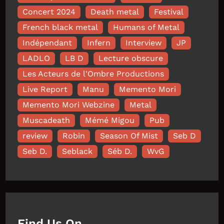
Concert 2024
Death metal
Festival
French black metal
Humans of Metal
Indépendant
Infern
Interview
JP
LADLO
LB D
Lecture obscure
Les Acteurs de l'Ombre Productions
Live Report
Manu
Memento Mori
Memento Mori Webzine
Metal
Muscadeath
Mémé Migou
Pub
review
Robin
Season Of Mist
Seb D
Seb D.
Seblack
Séb D.
WvG
Find Us On