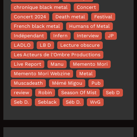
chronique black metal
Concert
Concert 2024
Death metal
Festival
French black metal
Humans of Metal
Indépendant
Infern
Interview
JP
LADLO
LB D
Lecture obscure
Les Acteurs de l'Ombre Productions
Live Report
Manu
Memento Mori
Memento Mori Webzine
Metal
Muscadeath
Mémé Migou
Pub
review
Robin
Season Of Mist
Seb D
Seb D.
Seblack
Séb D.
WvG