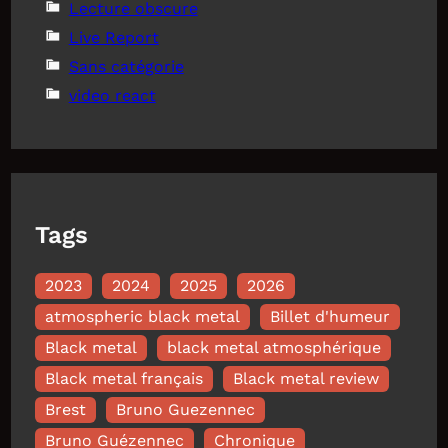
Lecture obscure
Live Report
Sans catégorie
video react
Tags
2023
2024
2025
2026
atmospheric black metal
Billet d'humeur
Black metal
black metal atmosphérique
Black metal français
Black metal review
Brest
Bruno Guezennec
Bruno Guézennec
Chronique