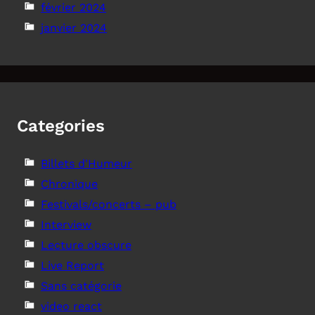
février 2024
janvier 2024
Categories
Billets d'Humeur
Chronique
Festivals/concerts – pub
Interview
Lecture obscure
Live Report
Sans catégorie
video react