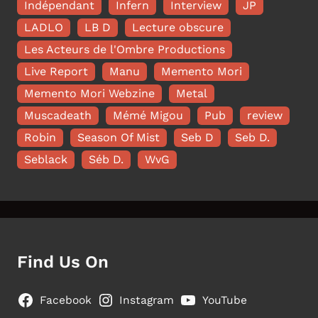
Indépendant
Infern
Interview
JP
LADLO
LB D
Lecture obscure
Les Acteurs de l'Ombre Productions
Live Report
Manu
Memento Mori
Memento Mori Webzine
Metal
Muscadeath
Mémé Migou
Pub
review
Robin
Season Of Mist
Seb D
Seb D.
Seblack
Séb D.
WvG
Find Us On
Facebook
Instagram
YouTube