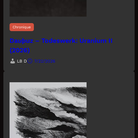
Chronique
Dauþuz – Todeswerk: Uranium II
(2026)
LB D
7/22/2026