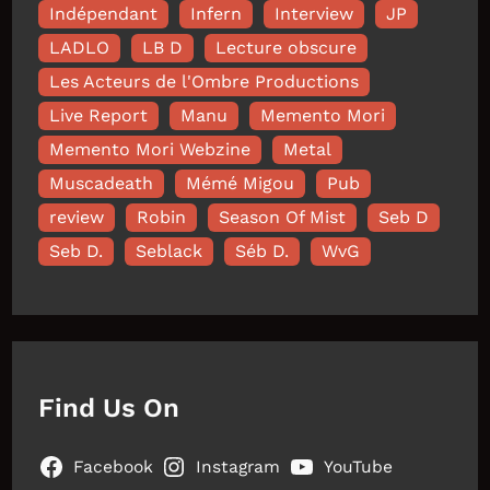
Indépendant
Infern
Interview
JP
LADLO
LB D
Lecture obscure
Les Acteurs de l'Ombre Productions
Live Report
Manu
Memento Mori
Memento Mori Webzine
Metal
Muscadeath
Mémé Migou
Pub
review
Robin
Season Of Mist
Seb D
Seb D.
Seblack
Séb D.
WvG
Find Us On
Facebook
Instagram
YouTube