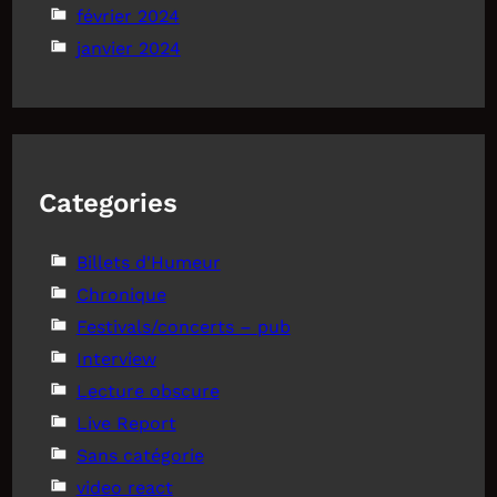
février 2024
janvier 2024
Categories
Billets d'Humeur
Chronique
Festivals/concerts – pub
Interview
Lecture obscure
Live Report
Sans catégorie
video react