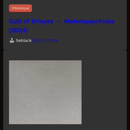
Chronique
Cult of Erinyes – Metempsychosis
(2024)
Seblack
6/17/2024