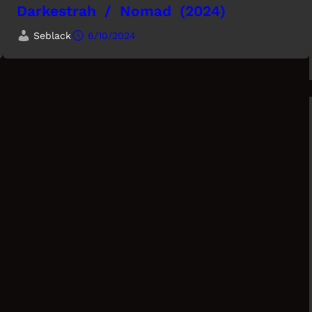
Darkestrah / Nomad (2024)
Seblack
6/10/2024