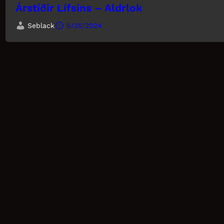
Árstíðir Lífsins – Aldrlok
Seblack
6/25/2024