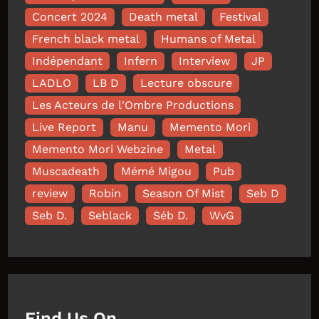
Concert 2024
Death metal
Festival
French black metal
Humans of Metal
Indépendant
Infern
Interview
JP
LADLO
LB D
Lecture obscure
Les Acteurs de l'Ombre Productions
Live Report
Manu
Memento Mori
Memento Mori Webzine
Metal
Muscadeath
Mémé Migou
Pub
review
Robin
Season Of Mist
Seb D
Seb D.
Seblack
Séb D.
WvG
Find Us On