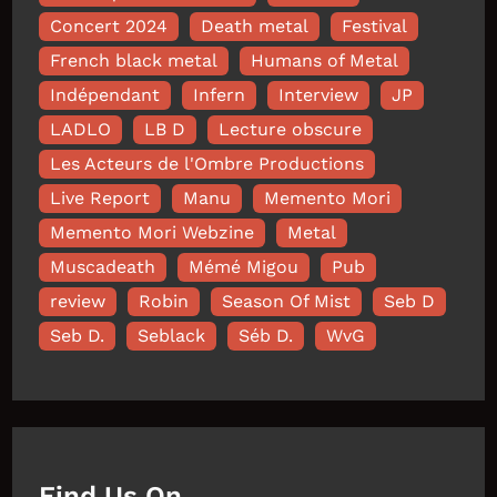
Concert 2024
Death metal
Festival
French black metal
Humans of Metal
Indépendant
Infern
Interview
JP
LADLO
LB D
Lecture obscure
Les Acteurs de l'Ombre Productions
Live Report
Manu
Memento Mori
Memento Mori Webzine
Metal
Muscadeath
Mémé Migou
Pub
review
Robin
Season Of Mist
Seb D
Seb D.
Seblack
Séb D.
WvG
Find Us On