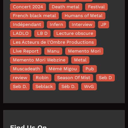
Concert 2024
Death metal
Festival
French black metal
Humans of Metal
Indépendant
Infern
Interview
JP
LADLO
LB D
Lecture obscure
Les Acteurs de l'Ombre Productions
Live Report
Manu
Memento Mori
Memento Mori Webzine
Metal
Muscadeath
Mémé Migou
Pub
review
Robin
Season Of Mist
Seb D
Seb D.
Seblack
Séb D.
WvG
Find Us On