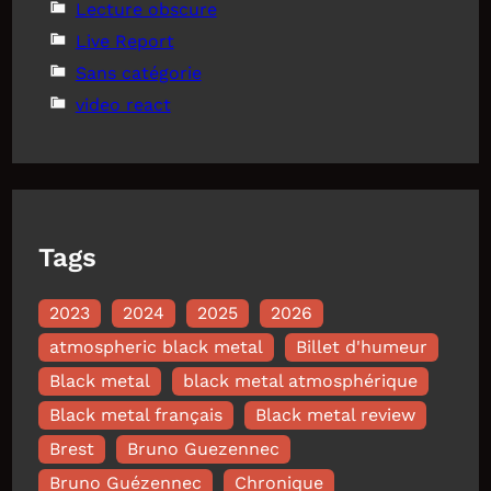
Lecture obscure
Live Report
Sans catégorie
video react
Tags
2023
2024
2025
2026
atmospheric black metal
Billet d'humeur
Black metal
black metal atmosphérique
Black metal français
Black metal review
Brest
Bruno Guezennec
Bruno Guézennec
Chronique