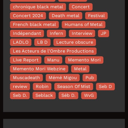
chronique black metal
Concert
Concert 2024
Death metal
Festival
French black metal
Humans of Metal
Indépendant
Infern
Interview
JP
LADLO
LB D
Lecture obscure
Les Acteurs de l'Ombre Productions
Live Report
Manu
Memento Mori
Memento Mori Webzine
Metal
Muscadeath
Mémé Migou
Pub
review
Robin
Season Of Mist
Seb D
Seb D.
Seblack
Séb D.
WvG