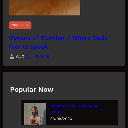
Chronique
Oceans of Slumber / Where Gods
fear to speak
WvG
1/15/2025
Popular Now
MOVRIR – Nous, le Venin
(2026)
06/08/2026