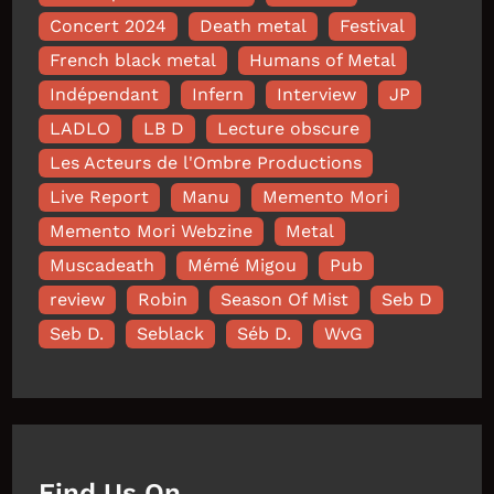
Concert 2024
Death metal
Festival
French black metal
Humans of Metal
Indépendant
Infern
Interview
JP
LADLO
LB D
Lecture obscure
Les Acteurs de l'Ombre Productions
Live Report
Manu
Memento Mori
Memento Mori Webzine
Metal
Muscadeath
Mémé Migou
Pub
review
Robin
Season Of Mist
Seb D
Seb D.
Seblack
Séb D.
WvG
Find Us On