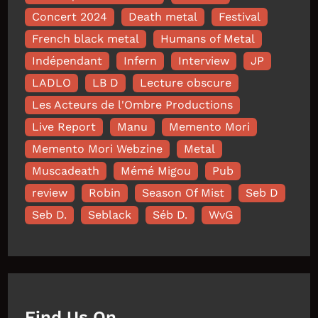
Concert 2024
Death metal
Festival
French black metal
Humans of Metal
Indépendant
Infern
Interview
JP
LADLO
LB D
Lecture obscure
Les Acteurs de l'Ombre Productions
Live Report
Manu
Memento Mori
Memento Mori Webzine
Metal
Muscadeath
Mémé Migou
Pub
review
Robin
Season Of Mist
Seb D
Seb D.
Seblack
Séb D.
WvG
Find Us On