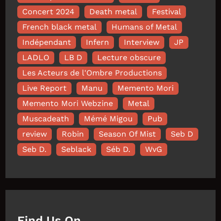
Concert 2024
Death metal
Festival
French black metal
Humans of Metal
Indépendant
Infern
Interview
JP
LADLO
LB D
Lecture obscure
Les Acteurs de l'Ombre Productions
Live Report
Manu
Memento Mori
Memento Mori Webzine
Metal
Muscadeath
Mémé Migou
Pub
review
Robin
Season Of Mist
Seb D
Seb D.
Seblack
Séb D.
WvG
Find Us On