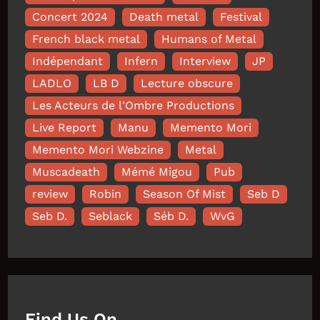
Concert 2024
Death metal
Festival
French black metal
Humans of Metal
Indépendant
Infern
Interview
JP
LADLO
LB D
Lecture obscure
Les Acteurs de l'Ombre Productions
Live Report
Manu
Memento Mori
Memento Mori Webzine
Metal
Muscadeath
Mémé Migou
Pub
review
Robin
Season Of Mist
Seb D
Seb D.
Seblack
Séb D.
WvG
Find Us On