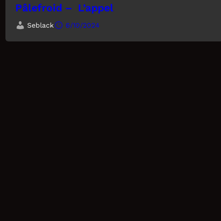
Pâlefroid – L’appel
Seblack
6/10/2024