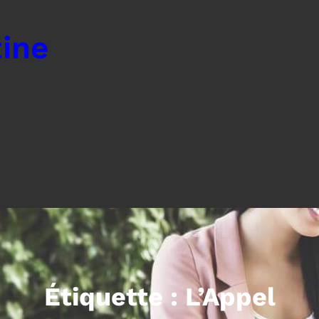
ine
Étiquette :
L’Appel