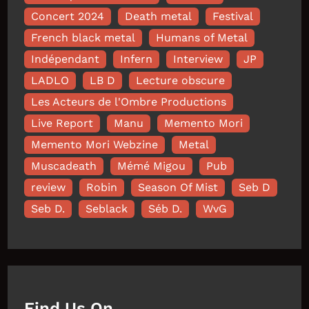
Concert 2024
Death metal
Festival
French black metal
Humans of Metal
Indépendant
Infern
Interview
JP
LADLO
LB D
Lecture obscure
Les Acteurs de l'Ombre Productions
Live Report
Manu
Memento Mori
Memento Mori Webzine
Metal
Muscadeath
Mémé Migou
Pub
review
Robin
Season Of Mist
Seb D
Seb D.
Seblack
Séb D.
WvG
Find Us On