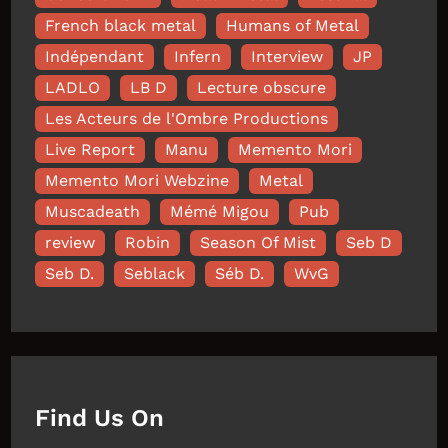
French black metal
Humans of Metal
Indépendant
Infern
Interview
JP
LADLO
LB D
Lecture obscure
Les Acteurs de l'Ombre Productions
Live Report
Manu
Memento Mori
Memento Mori Webzine
Metal
Muscadeath
Mémé Migou
Pub
review
Robin
Season Of Mist
Seb D
Seb D.
Seblack
Séb D.
WvG
Find Us On