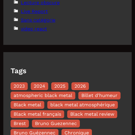
Lecture obscure
Live Report
Sans catégorie
video react
Tags
2023
2024
2025
2026
atmospheric black metal
Billet d'humeur
Black metal
black metal atmosphérique
Black metal français
Black metal review
Brest
Bruno Guezennec
Bruno Guézennec
Chronique