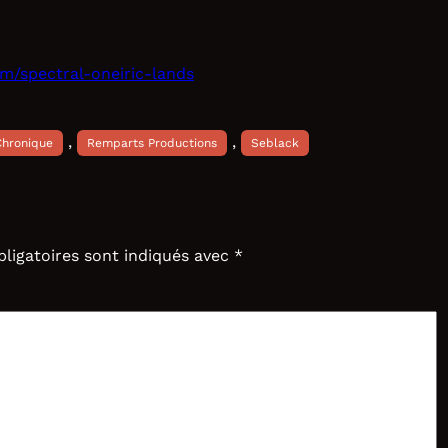
/spectral-oneiric-lands
, 
, 
Chronique
Remparts Productions
Seblack
ligatoires sont indiqués avec
*