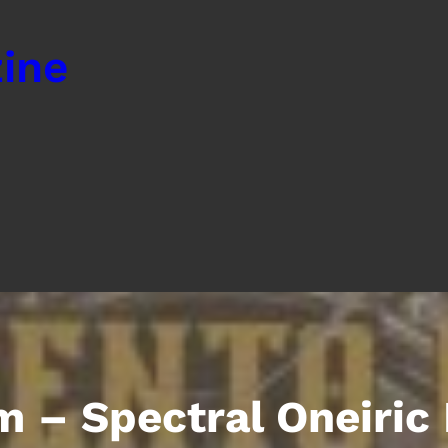
ine
m – Spectral Oneiric