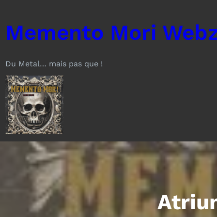
Aller
au
Memento Mori Webz
contenu
Du Metal… mais pas que !
Atriu