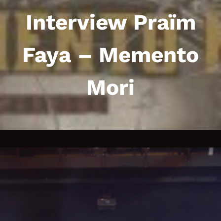
h
Interview Praïm
Faya – Memento
Mori