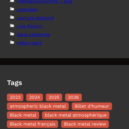
Festivals/concerts – pub
Interview
Lecture obscure
Live Report
Sans catégorie
video react
Tags
2023
2024
2025
2026
atmospheric black metal
Billet d'humeur
Black metal
black metal atmosphérique
Black metal français
Black metal review