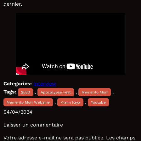
dernier.
Categories:
Interview
Tags:
, 
, 
, 
2023
Apocalypse Fest
Memento Mori
, 
, 
Memento Mori Webzine
Praim Faya
Youtube
04/04/2024
Laisser un commentaire
Votre adresse e-mail ne sera pas publiée.
Les champs