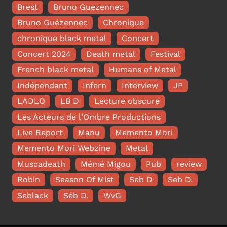
Brest
Bruno Guezennec
Bruno Guézennec
Chronique
chronique black metal
Concert
Concert 2024
Death metal
Festival
French black metal
Humans of Metal
Indépendant
Infern
Interview
JP
LADLO
LB D
Lecture obscure
Les Acteurs de l'Ombre Productions
Live Report
Manu
Memento Mori
Memento Mori Webzine
Metal
Muscadeath
Mémé Migou
Pub
review
Robin
Season Of Mist
Seb D
Seb D.
Seblack
Séb D.
WvG