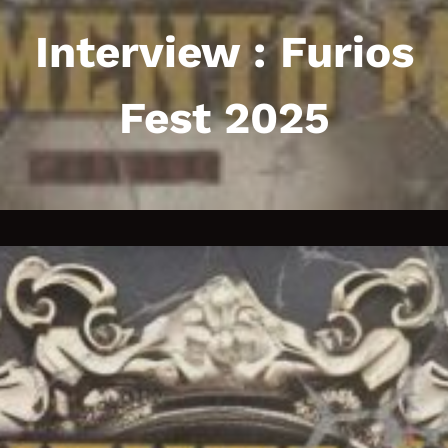
h
Interview : Furios
Fest 2025