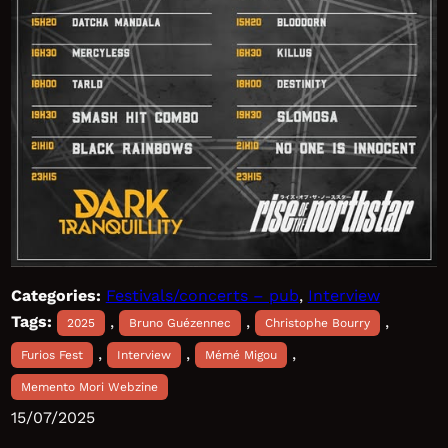
Categories:
Festivals/concerts – pub
, 
Interview
Tags:
, 
, 
, 
2025
Bruno Guézennec
Christophe Bourry
, 
, 
, 
Furios Fest
Interview
Mémé Migou
Memento Mori Webzine
15/07/2025