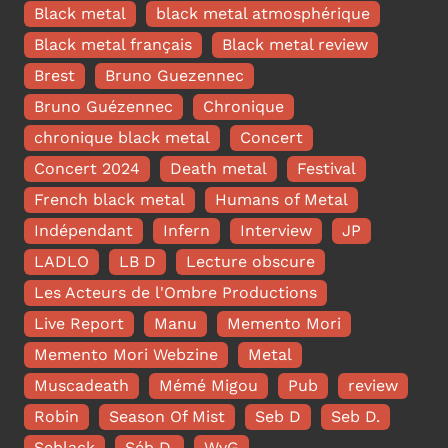
Black metal
black metal atmosphérique
Black metal français
Black metal review
Brest
Bruno Guezennec
Bruno Guézennec
Chronique
chronique black metal
Concert
Concert 2024
Death metal
Festival
French black metal
Humans of Metal
Indépendant
Infern
Interview
JP
LADLO
LB D
Lecture obscure
Les Acteurs de l'Ombre Productions
Live Report
Manu
Memento Mori
Memento Mori Webzine
Metal
Muscadeath
Mémé Migou
Pub
review
Robin
Season Of Mist
Seb D
Seb D.
Seblack
Séb D.
WvG