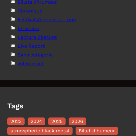
Billets d'Humeur
Chronique
Festivals/concerts – pub
Interview
Lecture obscure
Live Report
Sans catégorie
video react
Tags
2023
2024
2025
2026
atmospheric black metal
Billet d'humeur