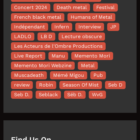
Concert 2024
Death metal
Festival
French black metal
Humans of Metal
Indépendant
Infern
Interview
JP
LADLO
LB D
Lecture obscure
Les Acteurs de l'Ombre Productions
Live Report
Manu
Memento Mori
Memento Mori Webzine
Metal
Muscadeath
Mémé Migou
Pub
review
Robin
Season Of Mist
Seb D
Seb D.
Seblack
Séb D.
WvG
Find Us On