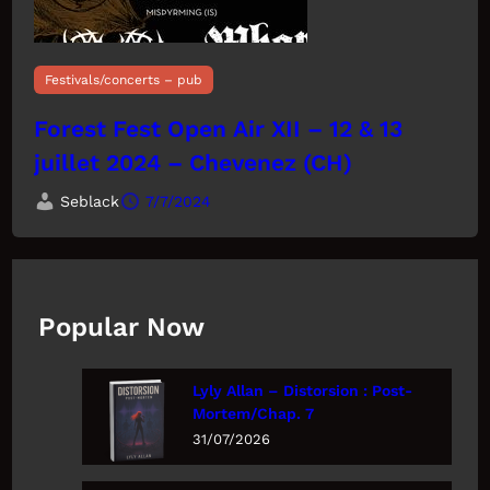
Festivals/concerts – pub
Forest Fest Open Air XII – 12 & 13
juillet 2024 – Chevenez (CH)
Seblack
7/7/2024
Popular Now
Lyly Allan – Distorsion : Post-
Mortem/Chap. 7
31/07/2026