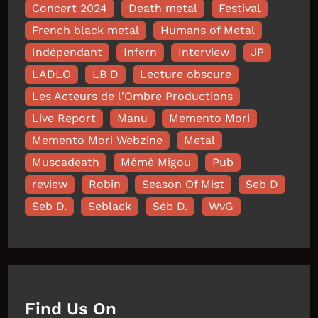
Concert 2024
Death metal
Festival
French black metal
Humans of Metal
Indépendant
Infern
Interview
JP
LADLO
LB D
Lecture obscure
Les Acteurs de l'Ombre Productions
Live Report
Manu
Memento Mori
Memento Mori Webzine
Metal
Muscadeath
Mémé Migou
Pub
review
Robin
Season Of Mist
Seb D
Seb D.
Seblack
Séb D.
WvG
Find Us On