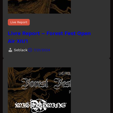
Live Report
Livre Report – Forest Fest Open
Air XII/1
Seblack
7/21/2024