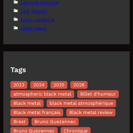
Lecture obscure
Live Report
Sans catégorie
video react
Tags
2023
2024
2025
2026
atmospheric black metal
Billet d'humeur
Black metal
black metal atmosphérique
Black metal français
Black metal review
Brest
Bruno Guezennec
Bruno Guézennec
Chronique