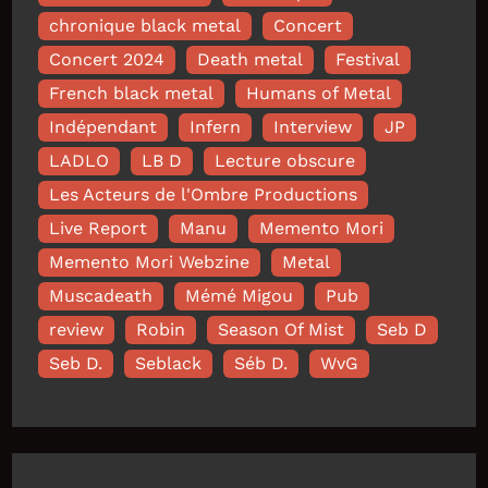
chronique black metal
Concert
Concert 2024
Death metal
Festival
French black metal
Humans of Metal
Indépendant
Infern
Interview
JP
LADLO
LB D
Lecture obscure
Les Acteurs de l'Ombre Productions
Live Report
Manu
Memento Mori
Memento Mori Webzine
Metal
Muscadeath
Mémé Migou
Pub
review
Robin
Season Of Mist
Seb D
Seb D.
Seblack
Séb D.
WvG