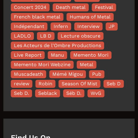
Concert 2024
Death metal
Festival
French black metal
Humans of Metal
Indépendant
Infern
Interview
JP
LADLO
LB D
Lecture obscure
Les Acteurs de l'Ombre Productions
Live Report
Manu
Memento Mori
Memento Mori Webzine
Metal
Muscadeath
Mémé Migou
Pub
review
Robin
Season Of Mist
Seb D
Seb D.
Seblack
Séb D.
WvG
Find Us On