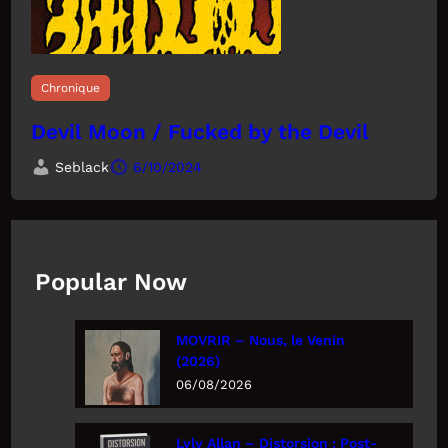
Chronique
Devil Moon / Fucked by the Devil
Seblack
6/10/2024
Popular Now
MOVRIR – Nous, le Venin
(2026)
06/08/2026
Lyly Allan – Distorsion : Post-