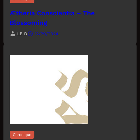
Ætheria Conscientia – The
Blossoming
LB D
12/29/2024
Chronique