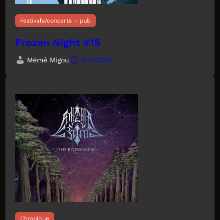
Festivals/concerts – pub
Frozen Night #15
Mémé Migou
1/27/2025
Chronique