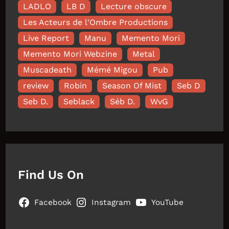
LADLO
LB D
Lecture obscure
Les Acteurs de l'Ombre Productions
Live Report
Manu
Memento Mori
Memento Mori Webzine
Metal
Muscadeath
Mémé Migou
Pub
review
Robin
Season Of Mist
Seb D
Seb D.
Seblack
Séb D.
WvG
Find Us On
Facebook
Instagram
YouTube