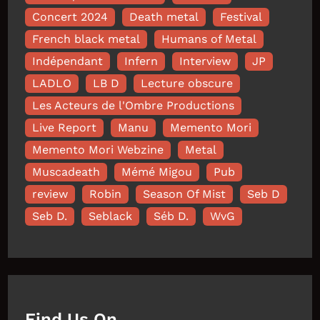
Concert 2024
Death metal
Festival
French black metal
Humans of Metal
Indépendant
Infern
Interview
JP
LADLO
LB D
Lecture obscure
Les Acteurs de l'Ombre Productions
Live Report
Manu
Memento Mori
Memento Mori Webzine
Metal
Muscadeath
Mémé Migou
Pub
review
Robin
Season Of Mist
Seb D
Seb D.
Seblack
Séb D.
WvG
Find Us On