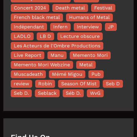
Concert 2024
Death metal
Festival
French black metal
Humans of Metal
Indépendant
Infern
Interview
JP
LADLO
LB D
Lecture obscure
Les Acteurs de l'Ombre Productions
Live Report
Manu
Memento Mori
Memento Mori Webzine
Metal
Muscadeath
Mémé Migou
Pub
review
Robin
Season Of Mist
Seb D
Seb D.
Seblack
Séb D.
WvG