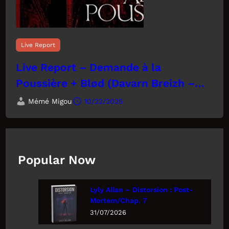
Live Report
Live Report – Demande à la
Poussière + Blød (Davarn Breizh –
29)
Mémé Migou
10/22/2025
Popular Now
Lyly Allan – Distorsion : Post-
Mortem/Chap. 7
31/07/2026