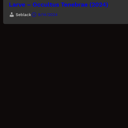
Larve – Occultus Tenebrae (2024)
Seblack
9/14/2024