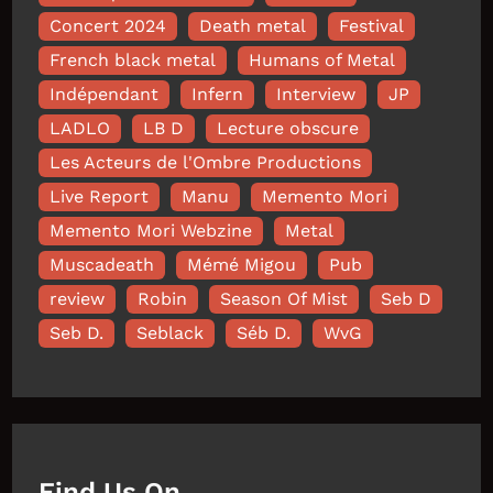
Concert 2024
Death metal
Festival
French black metal
Humans of Metal
Indépendant
Infern
Interview
JP
LADLO
LB D
Lecture obscure
Les Acteurs de l'Ombre Productions
Live Report
Manu
Memento Mori
Memento Mori Webzine
Metal
Muscadeath
Mémé Migou
Pub
review
Robin
Season Of Mist
Seb D
Seb D.
Seblack
Séb D.
WvG
Find Us On