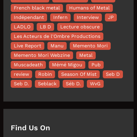
French black metal
Humans of Metal
Indépendant
Infern
Interview
JP
LADLO
LB D
Lecture obscure
Les Acteurs de l'Ombre Productions
Live Report
Manu
Memento Mori
Memento Mori Webzine
Metal
Muscadeath
Mémé Migou
Pub
review
Robin
Season Of Mist
Seb D
Seb D.
Seblack
Séb D.
WvG
Find Us On