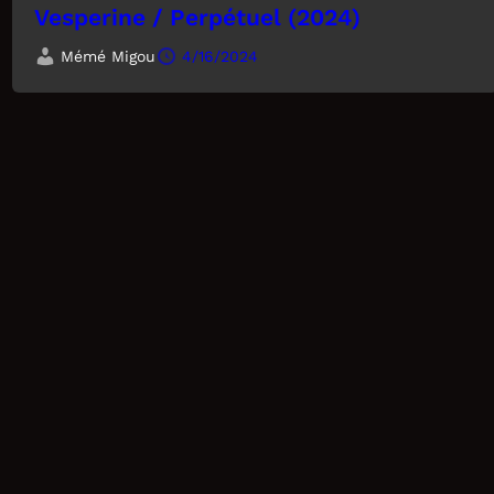
Vesperine / Perpétuel (2024)
Mémé Migou
4/16/2024