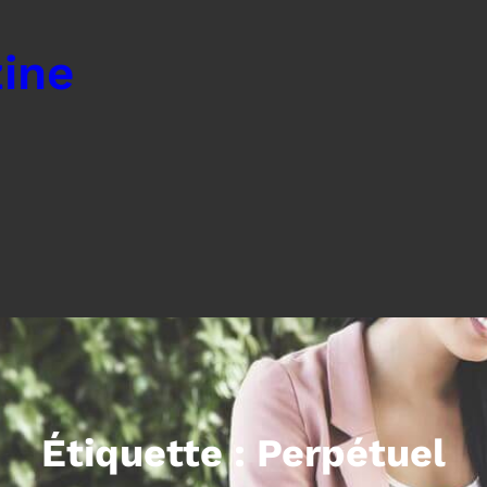
ine
Étiquette :
Perpétuel