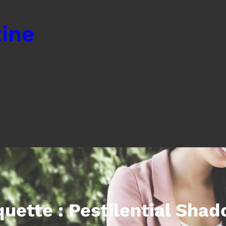
ine
quette :
Pestilential Sha