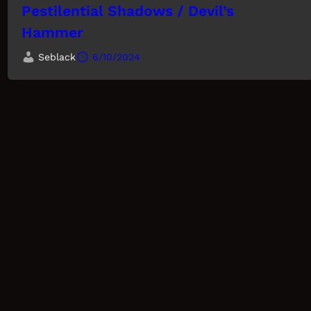
Pestilential Shadows / Devil’s
Hammer
Seblack
6/10/2024