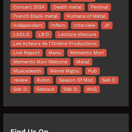
Concert 2024
Death metal
Festival
French black metal
Humans of Metal
Indépendant
Infern
Interview
JP
LADLO
LB D
Lecture obscure
Les Acteurs de l'Ombre Productions
Live Report
Manu
Memento Mori
Memento Mori Webzine
Metal
Muscadeath
Mémé Migou
Pub
review
Robin
Season Of Mist
Seb D
Seb D.
Seblack
Séb D.
WvG
Find Us On