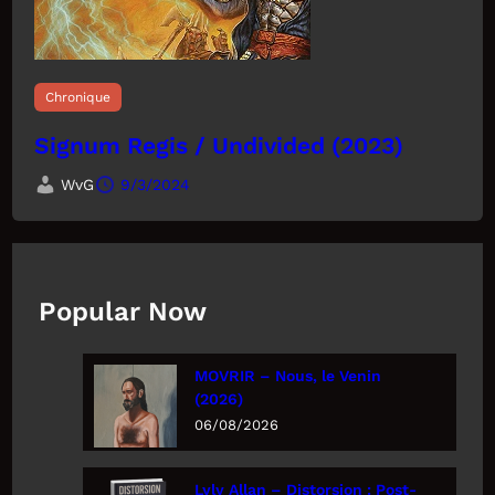
Chronique
Signum Regis / Undivided (2023)
WvG
9/3/2024
Popular Now
MOVRIR – Nous, le Venin
(2026)
06/08/2026
Lyly Allan – Distorsion : Post-