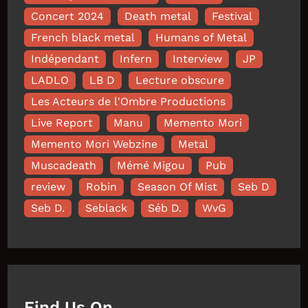
Concert 2024
Death metal
Festival
French black metal
Humans of Metal
Indépendant
Infern
Interview
JP
LADLO
LB D
Lecture obscure
Les Acteurs de l'Ombre Productions
Live Report
Manu
Memento Mori
Memento Mori Webzine
Metal
Muscadeath
Mémé Migou
Pub
review
Robin
Season Of Mist
Seb D
Seb D.
Seblack
Séb D.
WvG
Find Us On