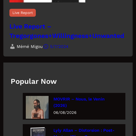
Live Report
Live Report –
Tregorgones+Willingness+Unwanted
Mémé Migou
5/7/2024
Popular Now
MOVRIR – Nous, le Venin
(2026)
06/08/2026
Lyly Allan – Distorsion : Post-