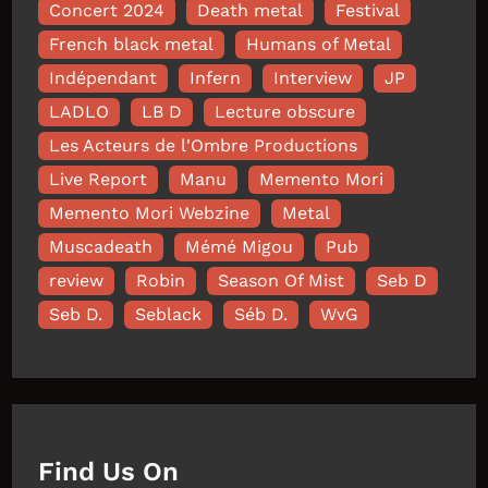
Concert 2024
Death metal
Festival
French black metal
Humans of Metal
Indépendant
Infern
Interview
JP
LADLO
LB D
Lecture obscure
Les Acteurs de l'Ombre Productions
Live Report
Manu
Memento Mori
Memento Mori Webzine
Metal
Muscadeath
Mémé Migou
Pub
review
Robin
Season Of Mist
Seb D
Seb D.
Seblack
Séb D.
WvG
Find Us On