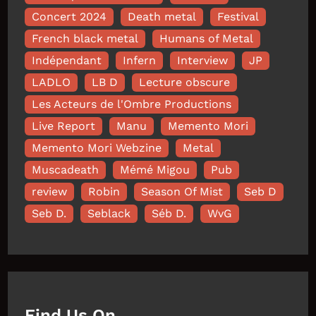
Concert 2024
Death metal
Festival
French black metal
Humans of Metal
Indépendant
Infern
Interview
JP
LADLO
LB D
Lecture obscure
Les Acteurs de l'Ombre Productions
Live Report
Manu
Memento Mori
Memento Mori Webzine
Metal
Muscadeath
Mémé Migou
Pub
review
Robin
Season Of Mist
Seb D
Seb D.
Seblack
Séb D.
WvG
Find Us On